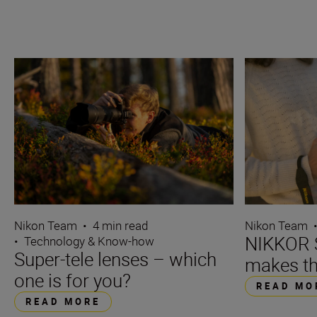
Nikon Team
•
4 min read
Nikon Team
NIKKOR S
•
Technology & Know-how
Super-tele lenses – which
makes th
one is for you?
READ MO
READ MORE