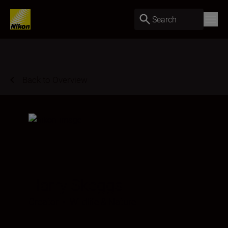
Search
Back to Overview
Harry Skeggs
Creator
•
Wildlife & Nature