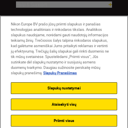
Help & Support
Company
Nikon Europe BV prašo jūsų priimti slapukus ir panašias
technologijas analitiniais ir rinkodaros tikslais. Analitikos
slapukus naudojame, norėdami gauti naudotojų informacijos
teikiamų žinių. Trečiosios šalys talpina rinkodaros slapukus,
kad galėtume asmeniškai Jums pritaikyti reklamas ir vertinti
jų efektyvumą. Trečiųjų šalių slapukai gali rinkti duomenis ne
tik mūsų svetainėse. Spustelėdami „Priimti visus“, Jūs
sutinkate dėl slapukų nustatymo ir susijusių asmens
duomenų tvarkymo. Daugiau sužinosite perskaitę mūsų
slapukų pranešimą
Slapukų Pranešimas
Lietuva
Nikon Sites
Contact Us
Privacy Notice
Terms of Use
Slapukų nustatymai
Cookie Notice
Cookie Settings
© 2026 Nikon
Atsisakyti visų
Back to top
Priimti visus