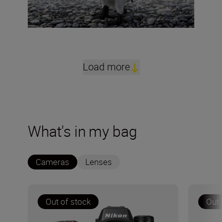
Load more
What's in my bag
Cameras
Lenses
Out of stock
Out 