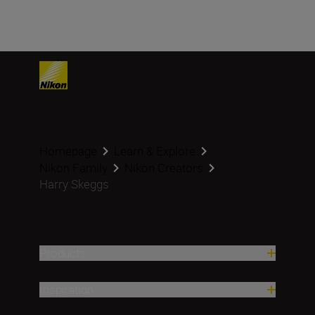
Homepage
Learn & Explore
Nikon Family
Nikon Creators
Harry Skeggs
Products
Inspiration