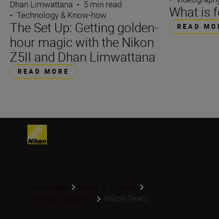
Dhan Limwattana
•
5 min read
What is 
•
Technology & Know-how
The Set Up: Getting golden-
READ MO
hour magic with the Nikon
Z5II and Dhan Limwattana
READ MORE
Homepage
Learn & Explore
Nikon Team
Meet Our Author...