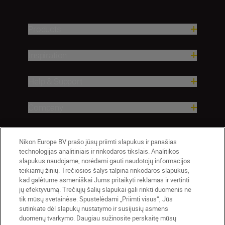
Products
Inspiration
Help & Support
Company
Nikon Europe BV prašo jūsų priimti slapukus ir panašias
technologijas analitiniais ir rinkodaros tikslais. Analitikos
slapukus naudojame, norėdami gauti naudotojų informacijos
teikiamų žinių. Trečiosios šalys talpina rinkodaros slapukus,
kad galėtume asmeniškai Jums pritaikyti reklamas ir vertinti
jų efektyvumą. Trečiųjų šalių slapukai gali rinkti duomenis ne
tik mūsų svetainėse. Spustelėdami „Priimti visus“, Jūs
Lietuva
Nikon Sites
sutinkate dėl slapukų nustatymo ir susijusių asmens
duomenų tvarkymo. Daugiau sužinosite perskaitę mūsų
Contact Us
Privacy Notice
Terms of Use