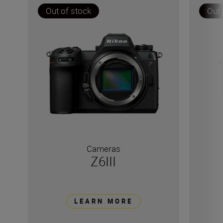
Out of stock
Out 
Cameras
Z6III
LEARN MORE