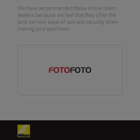
We have recommended these online Nikon
dealers because we feel that they offer the
best service, ease of use and security when
making your purchase.