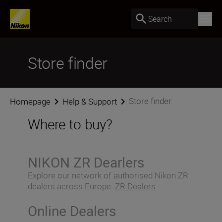
Search
Store finder
Store finder
Homepage
Help & Support
Where to buy?
NIKON ZR Dearlers
Explore our network of authorised Nikon ZR
dealers across Europe.
ZR Dealers
Online Dealers