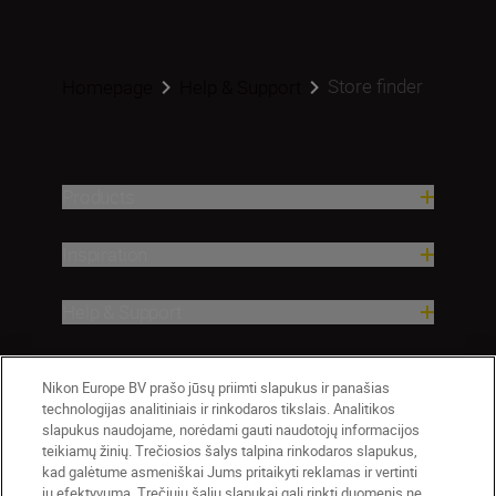
Store finder
Homepage
Help & Support
Products
Inspiration
Help & Support
Company
Nikon Europe BV prašo jūsų priimti slapukus ir panašias
technologijas analitiniais ir rinkodaros tikslais. Analitikos
slapukus naudojame, norėdami gauti naudotojų informacijos
teikiamų žinių. Trečiosios šalys talpina rinkodaros slapukus,
kad galėtume asmeniškai Jums pritaikyti reklamas ir vertinti
jų efektyvumą. Trečiųjų šalių slapukai gali rinkti duomenis ne