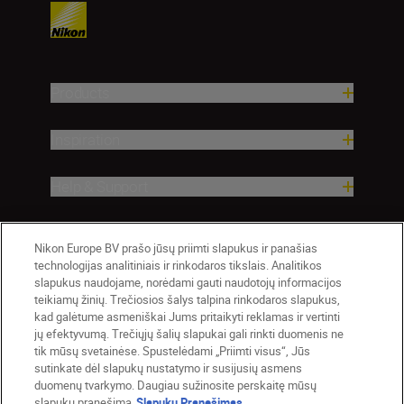
Products
Inspiration
Help & Support
Company
Nikon Europe BV prašo jūsų priimti slapukus ir panašias
technologijas analitiniais ir rinkodaros tikslais. Analitikos
slapukus naudojame, norėdami gauti naudotojų informacijos
teikiamų žinių. Trečiosios šalys talpina rinkodaros slapukus,
kad galėtume asmeniškai Jums pritaikyti reklamas ir vertinti
jų efektyvumą. Trečiųjų šalių slapukai gali rinkti duomenis ne
tik mūsų svetainėse. Spustelėdami „Priimti visus“, Jūs
sutinkate dėl slapukų nustatymo ir susijusių asmens
duomenų tvarkymo. Daugiau sužinosite perskaitę mūsų
slapukų pranešimą
Slapukų Pranešimas