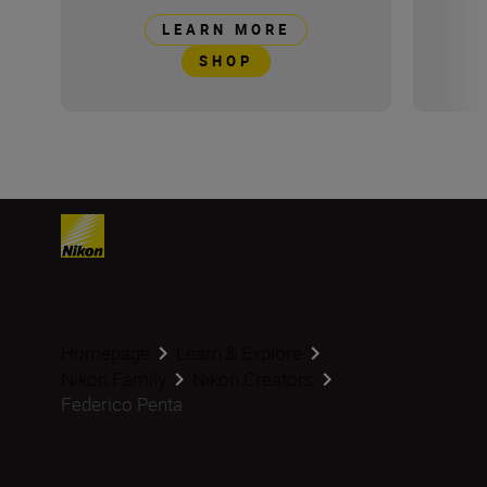
LEARN MORE
SHOP
Homepage
Learn & Explore
Nikon Family
Nikon Creators
Federico Penta