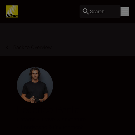
Search
Back to Overview
Federico Penta
Creator
•
Travel & Adventure
•
Landscape & Environment