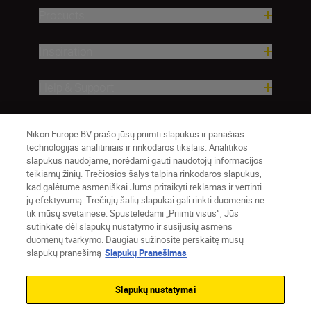
Products
Inspiration
Help & Support
Company
Nikon Europe BV prašo jūsų priimti slapukus ir panašias
technologijas analitiniais ir rinkodaros tikslais. Analitikos
slapukus naudojame, norėdami gauti naudotojų informacijos
teikiamų žinių. Trečiosios šalys talpina rinkodaros slapukus,
kad galėtume asmeniškai Jums pritaikyti reklamas ir vertinti
jų efektyvumą. Trečiųjų šalių slapukai gali rinkti duomenis ne
tik mūsų svetainėse. Spustelėdami „Priimti visus“, Jūs
sutinkate dėl slapukų nustatymo ir susijusių asmens
duomenų tvarkymo. Daugiau sužinosite perskaitę mūsų
slapukų pranešimą
Slapukų Pranešimas
Lietuva
Nikon Sites
Contact Us
Privacy Notice
Terms of Use
Slapukų nustatymai
Cookie Notice
Cookie Settings
© 2026 Nikon