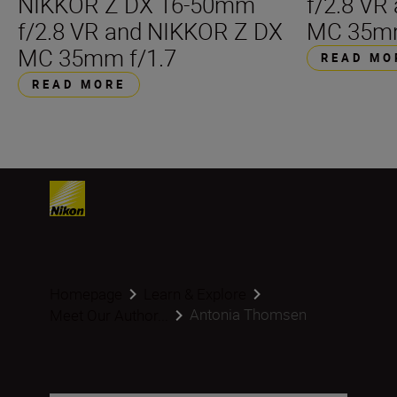
NIKKOR Z DX 16-50mm
f/2.8 VR
f/2.8 VR and NIKKOR Z DX
MC 35mm
MC 35mm f/1.7
READ MO
READ MORE
Homepage
Learn & Explore
Antonia Thomsen
Meet Our Author...