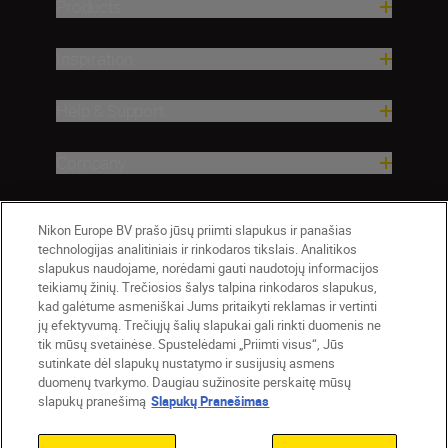
Products
Inspiration
Help & Support
Company
Nikon Europe BV prašo jūsų priimti slapukus ir panašias
technologijas analitiniais ir rinkodaros tikslais. Analitikos
slapukus naudojame, norėdami gauti naudotojų informacijos
teikiamų žinių. Trečiosios šalys talpina rinkodaros slapukus,
kad galėtume asmeniškai Jums pritaikyti reklamas ir vertinti
jų efektyvumą. Trečiųjų šalių slapukai gali rinkti duomenis ne
tik mūsų svetainėse. Spustelėdami „Priimti visus“, Jūs
Lietuva
Nikon Sites
sutinkate dėl slapukų nustatymo ir susijusių asmens
duomenų tvarkymo. Daugiau sužinosite perskaitę mūsų
Contact Us
Privacy Notice
Terms of Use
slapukų pranešimą
Slapukų Pranešimas
Cookie Notice
Cookie Settings
© 2026 Nikon