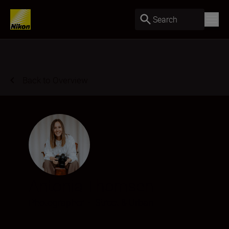
Search
Back to Overview
Antonia Thomsen
Photographer
•
Street & Urban