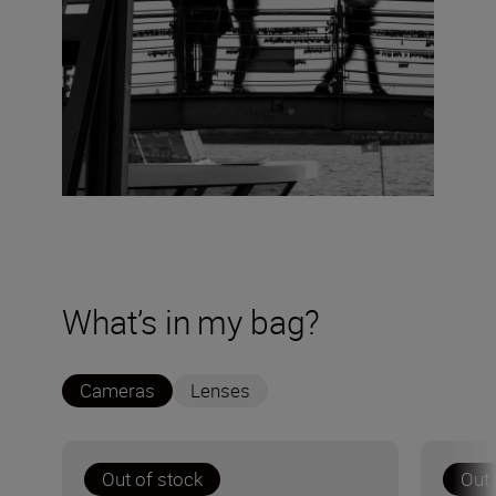
What’s in my bag?
Cameras
Lenses
Out of stock
Out 