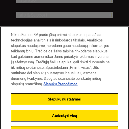
Help & Support
Company
Nikon Europe BV prašo jūsų priimti slapukus ir panašias
technologijas analitiniais ir rinkodaros tikslais. Analitikos
slapukus naudojame, norėdami gauti naudotojų informacijos
teikiamų žinių. Trečiosios šalys talpina rinkodaros slapukus,
kad galėtume asmeniškai Jums pritaikyti reklamas ir vertinti
jų efektyvumą. Trečiųjų šalių slapukai gali rinkti duomenis ne
tik mūsų svetainėse. Spustelėdami „Priimti visus“, Jūs
sutinkate dėl slapukų nustatymo ir susijusių asmens
duomenų tvarkymo. Daugiau sužinosite perskaitę mūsų
slapukų pranešimą
Slapukų Pranešimas
Lietuva
Nikon Sites
Contact Us
Privacy Notice
Terms of Use
Slapukų nustatymai
Cookie Notice
Cookie Settings
© 2026 Nikon
Atsisakyti visų