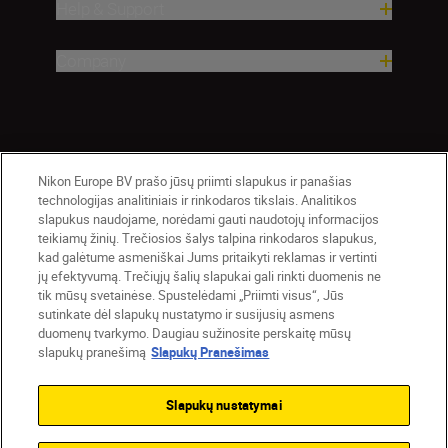
Help & Support
Company
Nikon Europe BV prašo jūsų priimti slapukus ir panašias
technologijas analitiniais ir rinkodaros tikslais. Analitikos
slapukus naudojame, norėdami gauti naudotojų informacijos
teikiamų žinių. Trečiosios šalys talpina rinkodaros slapukus,
Lietuva
Nikon Sites
kad galėtume asmeniškai Jums pritaikyti reklamas ir vertinti
jų efektyvumą. Trečiųjų šalių slapukai gali rinkti duomenis ne
Contact Us
Privacy Notice
Terms of Use
tik mūsų svetainėse. Spustelėdami „Priimti visus“, Jūs
Cookie Notice
Cookie Settings
sutinkate dėl slapukų nustatymo ir susijusių asmens
© 2026 Nikon
duomenų tvarkymo. Daugiau sužinosite perskaitę mūsų
slapukų pranešimą
Slapukų Pranešimas
Slapukų nustatymai
Back to top