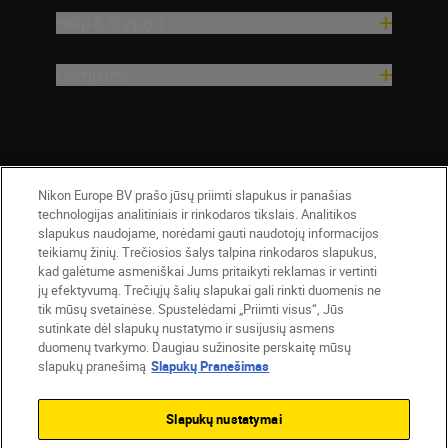
Help & Support
Company
Nikon Europe BV prašo jūsų priimti slapukus ir panašias
technologijas analitiniais ir rinkodaros tikslais. Analitikos
slapukus naudojame, norėdami gauti naudotojų informacijos
teikiamų žinių. Trečiosios šalys talpina rinkodaros slapukus,
Lietuva
Nikon Sites
kad galėtume asmeniškai Jums pritaikyti reklamas ir vertinti
jų efektyvumą. Trečiųjų šalių slapukai gali rinkti duomenis ne
Contact Us
Privacy Notice
Terms of Use
tik mūsų svetainėse. Spustelėdami „Priimti visus“, Jūs
Cookie Notice
Cookie Settings
sutinkate dėl slapukų nustatymo ir susijusių asmens
© 2026 Nikon
duomenų tvarkymo. Daugiau sužinosite perskaitę mūsų
slapukų pranešimą
Slapukų Pranešimas
Slapukų nustatymai
Back to top