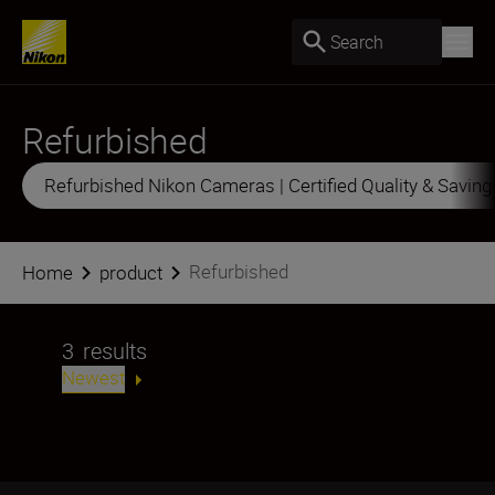
Search
Refurbished
Refurbished Nikon Cameras | Certified Quality & Saving
Refurbished
Home
product
3
results
Newest