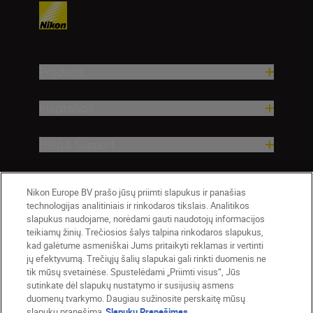
Products
Inspiration
Help & Support
Company
Nikon Europe BV prašo jūsų priimti slapukus ir panašias
technologijas analitiniais ir rinkodaros tikslais. Analitikos
slapukus naudojame, norėdami gauti naudotojų informacijos
teikiamų žinių. Trečiosios šalys talpina rinkodaros slapukus,
kad galėtume asmeniškai Jums pritaikyti reklamas ir vertinti
jų efektyvumą. Trečiųjų šalių slapukai gali rinkti duomenis ne
tik mūsų svetainėse. Spustelėdami „Priimti visus“, Jūs
sutinkate dėl slapukų nustatymo ir susijusių asmens
duomenų tvarkymo. Daugiau sužinosite perskaitę mūsų
slapukų pranešimą
Slapukų Pranešimas