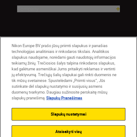
Company
Nikon Europe BV prašo jūsų priimti slapukus ir panašias
technologijas analitiniais ir rinkodaros tikslais. Analitikos
slapukus naudojame, norėdami gauti naudotojų informacijos
teikiamų žinių. Trečiosios šalys talpina rinkodaros slapukus,
Lietuva
Nikon Sites
kad galėtume asmeniškai Jums pritaikyti reklamas ir vertinti
jų efektyvumą. Trečiųjų šalių slapukai gali rinkti duomenis ne
Contact Us
Privacy Notice
Terms of Use
tik mūsų svetainėse. Spustelėdami „Priimti visus“, Jūs
Cookie Notice
Cookie Settings
sutinkate dėl slapukų nustatymo ir susijusių asmens
© 2026 Nikon
duomenų tvarkymo. Daugiau sužinosite perskaitę mūsų
slapukų pranešimą
Slapukų Pranešimas
Slapukų nustatymai
Back to top
Atsisakyti visų