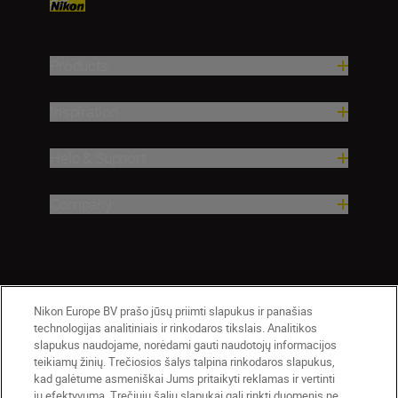
Products
Inspiration
Help & Support
Company
Nikon Europe BV prašo jūsų priimti slapukus ir panašias
technologijas analitiniais ir rinkodaros tikslais. Analitikos
slapukus naudojame, norėdami gauti naudotojų informacijos
teikiamų žinių. Trečiosios šalys talpina rinkodaros slapukus,
Lietuva
Nikon Sites
kad galėtume asmeniškai Jums pritaikyti reklamas ir vertinti
jų efektyvumą. Trečiųjų šalių slapukai gali rinkti duomenis ne