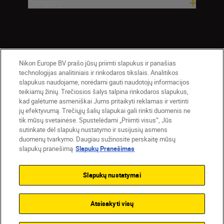
Company
Nikon Europe BV prašo jūsų priimti slapukus ir panašias
technologijas analitiniais ir rinkodaros tikslais. Analitikos
slapukus naudojame, norėdami gauti naudotojų informacijos
teikiamų žinių. Trečiosios šalys talpina rinkodaros slapukus,
Lietuva
Nikon Sites
kad galėtume asmeniškai Jums pritaikyti reklamas ir vertinti
jų efektyvumą. Trečiųjų šalių slapukai gali rinkti duomenis ne
Contact Us
Privacy Notice
Terms of Use
tik mūsų svetainėse. Spustelėdami „Priimti visus“, Jūs
Cookie Notice
Cookie Settings
sutinkate dėl slapukų nustatymo ir susijusių asmens
© 2026 Nikon
duomenų tvarkymo. Daugiau sužinosite perskaitę mūsų
slapukų pranešimą
Slapukų Pranešimas
Slapukų nustatymai
Back to top
Atsisakyti visų