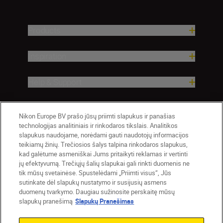
Products
Inspiration
Help & Support
Company
Nikon Europe BV prašo jūsų priimti slapukus ir panašias
technologijas analitiniais ir rinkodaros tikslais. Analitikos
slapukus naudojame, norėdami gauti naudotojų informacijos
teikiamų žinių. Trečiosios šalys talpina rinkodaros slapukus,
kad galėtume asmeniškai Jums pritaikyti reklamas ir vertinti
jų efektyvumą. Trečiųjų šalių slapukai gali rinkti duomenis ne
tik mūsų svetainėse. Spustelėdami „Priimti visus“, Jūs
sutinkate dėl slapukų nustatymo ir susijusių asmens
duomenų tvarkymo. Daugiau sužinosite perskaitę mūsų
slapukų pranešimą
Slapukų Pranešimas
Lietuva
Nikon Sites
Contact Us
Privacy Notice
Terms of Use