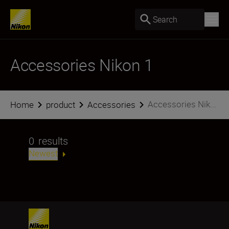
Search
Accessories Nikon 1
Accessories Nik...
Home
product
Accessories
0
results
Newest