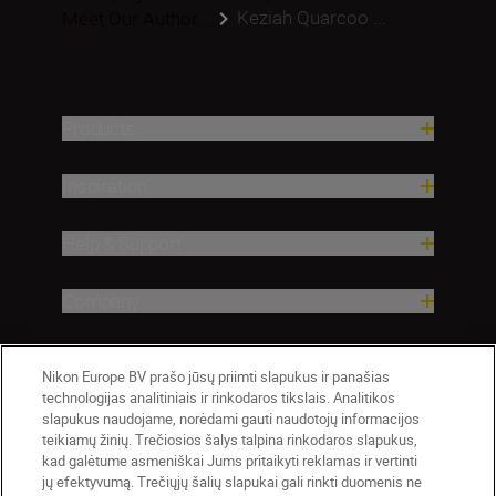
Keziah Quarcoo ...
Meet Our Author...
Products
Inspiration
Help & Support
Company
Nikon Europe BV prašo jūsų priimti slapukus ir panašias
technologijas analitiniais ir rinkodaros tikslais. Analitikos
slapukus naudojame, norėdami gauti naudotojų informacijos
teikiamų žinių. Trečiosios šalys talpina rinkodaros slapukus,
kad galėtume asmeniškai Jums pritaikyti reklamas ir vertinti
jų efektyvumą. Trečiųjų šalių slapukai gali rinkti duomenis ne