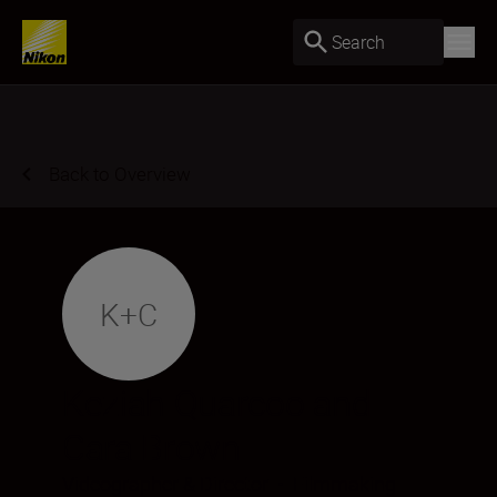
Search
Back to Overview
K+C
Keziah Quarcoo and
Cara Brown
Videographer & Director
•
Filmmaking