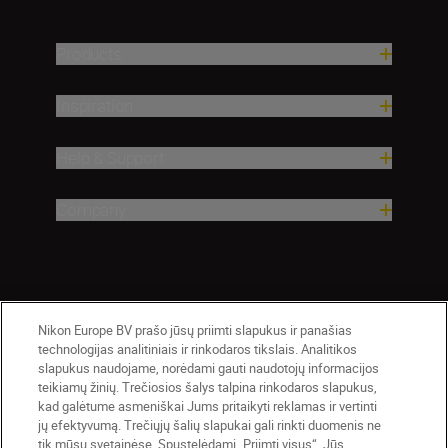
Products
Inspiration
Help & Support
Company
Nikon Europe BV prašo jūsų priimti slapukus ir panašias
technologijas analitiniais ir rinkodaros tikslais. Analitikos
slapukus naudojame, norėdami gauti naudotojų informacijos
teikiamų žinių. Trečiosios šalys talpina rinkodaros slapukus,
Lietuva
Nikon Sites
kad galėtume asmeniškai Jums pritaikyti reklamas ir vertinti
jų efektyvumą. Trečiųjų šalių slapukai gali rinkti duomenis ne
Contact Us
Privacy Notice
Terms of Use
tik mūsų svetainėse. Spustelėdami „Priimti visus“, Jūs