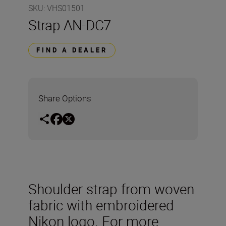
SKU
:
VHS01501
Strap AN-DC7
FIND A DEALER
Share Options
Shoulder strap from woven
fabric with embroidered
Nikon logo. For more