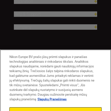
Inspiration
Help & Support
Company
Nikon Europe BV prašo jūsų priimti slapukus ir panašias
technologijas analitiniais ir rinkodaros tikslais. Analitikos
slapukus naudojame, norėdami gauti naudotojų informacijos
teikiamų žinių. Trečiosios šalys talpina rinkodaros slapukus,
Lietuva
Nikon Sites
kad galėtume asmeniškai Jums pritaikyti reklamas ir vertinti
jų efektyvumą. Trečiųjų šalių slapukai gali rinkti duomenis ne
Contact Us
Privacy Notice
Terms of Use
tik mūsų svetainėse. Spustelėdami „Priimti visus“, Jūs
Cookie Notice
Cookie Settings
sutinkate dėl slapukų nustatymo ir susijusių asmens
© 2026 Nikon
duomenų tvarkymo. Daugiau sužinosite perskaitę mūsų
slapukų pranešimą
Slapukų Pranešimas