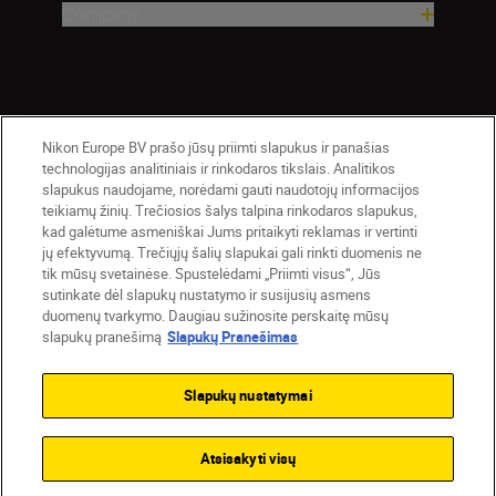
Company
Nikon Europe BV prašo jūsų priimti slapukus ir panašias
technologijas analitiniais ir rinkodaros tikslais. Analitikos
slapukus naudojame, norėdami gauti naudotojų informacijos
teikiamų žinių. Trečiosios šalys talpina rinkodaros slapukus,
Lietuva
Nikon Sites
kad galėtume asmeniškai Jums pritaikyti reklamas ir vertinti
jų efektyvumą. Trečiųjų šalių slapukai gali rinkti duomenis ne
Contact Us
Privacy Notice
Terms of Use
tik mūsų svetainėse. Spustelėdami „Priimti visus“, Jūs
Cookie Notice
Cookie Settings
sutinkate dėl slapukų nustatymo ir susijusių asmens
© 2026 Nikon
duomenų tvarkymo. Daugiau sužinosite perskaitę mūsų
slapukų pranešimą
Slapukų Pranešimas
Slapukų nustatymai
Back to top
Atsisakyti visų