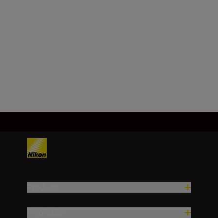
Angular field of view
(Real/degree)
8.2
Load More
Products
Inspiration