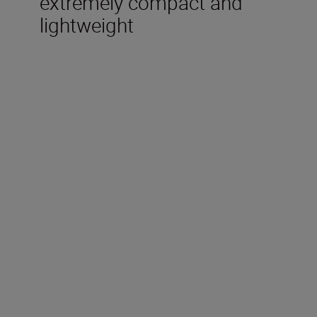
extremely compact and
lightweight
Technical Specifications
Magnification (x)
8
Objective diameter (mm)
25