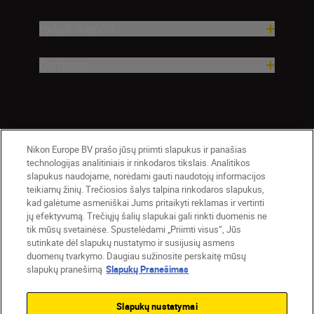
Help & Support
Company
Nikon Europe BV prašo jūsų priimti slapukus ir panašias
technologijas analitiniais ir rinkodaros tikslais. Analitikos
slapukus naudojame, norėdami gauti naudotojų informacijos
teikiamų žinių. Trečiosios šalys talpina rinkodaros slapukus,
Lietuva
Nikon Sites
kad galėtume asmeniškai Jums pritaikyti reklamas ir vertinti
jų efektyvumą. Trečiųjų šalių slapukai gali rinkti duomenis ne
Contact Us
Privacy Notice
Terms of Use
tik mūsų svetainėse. Spustelėdami „Priimti visus“, Jūs
Cookie Notice
Cookie Settings
sutinkate dėl slapukų nustatymo ir susijusių asmens
© 2026 Nikon
duomenų tvarkymo. Daugiau sužinosite perskaitę mūsų
slapukų pranešimą
Slapukų Pranešimas
Slapukų nustatymai
Back to top