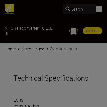
Search
AF-S Teleconverter TC-20E
SHOP
III
Overview for th...
Home
discontinued
Technical Specifications
Lens
construction