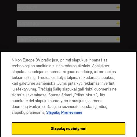
Products
Inspiration
Help & Support
Company
Nikon Europe BV prašo jūsų priimti slapukus ir panašias
technologijas analitiniais ir rinkodaros tikslais. Analitikos
slapukus naudojame, norėdami gauti naudotojų informacijos
teikiamų žinių. Trečiosios šalys talpina rinkodaros slapukus,
kad galėtume asmeniškai Jums pritaikyti reklamas ir vertinti
jų efektyvumą. Trečiųjų šalių slapukai gali rinkti duomenis ne
tik mūsų svetainėse. Spustelėdami „Priimti visus“, Jūs
sutinkate dėl slapukų nustatymo ir susijusių asmens
duomenų tvarkymo. Daugiau sužinosite perskaitę mūsų
slapukų pranešimą
Slapukų Pranešimas
Lietuva
Nikon Sites
Contact Us
Privacy Notice
Terms of Use
Slapukų nustatymai
Cookie Notice
Cookie Settings