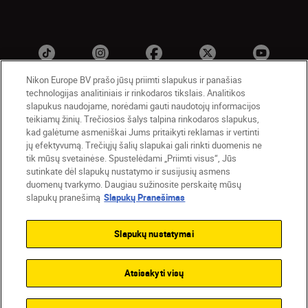
Nikon Europe BV prašo jūsų priimti slapukus ir panašias
technologijas analitiniais ir rinkodaros tikslais. Analitikos
slapukus naudojame, norėdami gauti naudotojų informacijos
Lietuva
Nikon Sites
teikiamų žinių. Trečiosios šalys talpina rinkodaros slapukus,
kad galėtume asmeniškai Jums pritaikyti reklamas ir vertinti
Contact Us
Privacy Notice
Terms of Use
jų efektyvumą. Trečiųjų šalių slapukai gali rinkti duomenis ne
Cookie Notice
Cookie Settings
tik mūsų svetainėse. Spustelėdami „Priimti visus“, Jūs
© 2026 Nikon
sutinkate dėl slapukų nustatymo ir susijusių asmens
duomenų tvarkymo. Daugiau sužinosite perskaitę mūsų
slapukų pranešimą
Slapukų Pranešimas
Back to top
Slapukų nustatymai
Atsisakyti visų