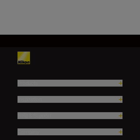
Load More
Products
Inspiration
Help & Support
Company