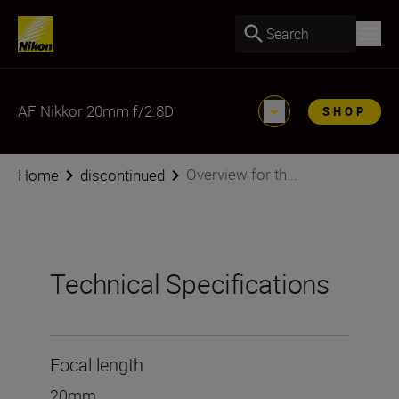
Search
AF Nikkor 20mm f/2.8D
SHOP
Overview for th...
Home
discontinued
Technical Specifications
Focal length
20mm