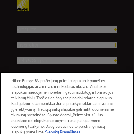
Products
Inspiration
Help & Support
Company
Nikon Europe BV prašo jūsų priimti slapukus ir panašias
technologijas analitiniais ir rinkodaros tikslais. Analitikos
slapukus naudojame, norėdami gauti naudotojų informacijos
teikiamų žinių. Trečiosios šalys talpina rinkodaros slapukus,
kad galėtume asmeniškai Jums pritaikyti reklamas ir vertinti
jų efektyvumą. Trečiųjų šalių slapukai gali rinkti duomenis ne
tik mūsų svetainėse. Spustelėdami „Priimti visus“, Jūs
sutinkate dėl slapukų nustatymo ir susijusių asmens
duomenų tvarkymo. Daugiau sužinosite perskaitę mūsų
slapukų pranešimą
Slapukų Pranešimas