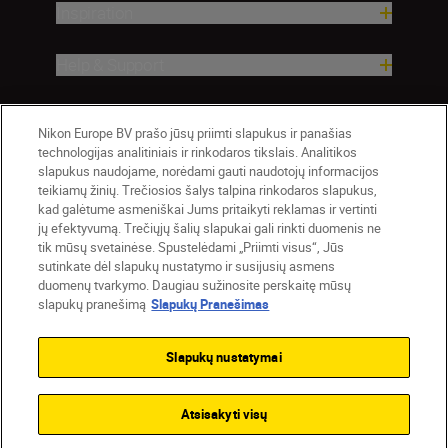
Inspiration
Help & Support
Company
Nikon Europe BV prašo jūsų priimti slapukus ir panašias
technologijas analitiniais ir rinkodaros tikslais. Analitikos
slapukus naudojame, norėdami gauti naudotojų informacijos
teikiamų žinių. Trečiosios šalys talpina rinkodaros slapukus,
kad galėtume asmeniškai Jums pritaikyti reklamas ir vertinti
jų efektyvumą. Trečiųjų šalių slapukai gali rinkti duomenis ne
tik mūsų svetainėse. Spustelėdami „Priimti visus“, Jūs
sutinkate dėl slapukų nustatymo ir susijusių asmens
duomenų tvarkymo. Daugiau sužinosite perskaitę mūsų
slapukų pranešimą
Slapukų Pranešimas
Lietuva
Nikon Sites
Contact Us
Privacy Notice
Terms of Use
Slapukų nustatymai
Cookie Notice
Cookie Settings
© 2026 Nikon
Atsisakyti visų